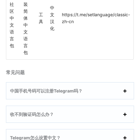
社
装
中
区
简
工
文
https://t.me/setlanguage/classic-
中
体
具
汉
zh-cn
文
中
化
语
文
言
语
包
言
包
常见问题
中国手机号码可以注册Telegram吗？
收不到验证码怎么办？
Telegram怎么设置中文？