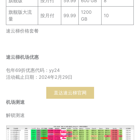
旗舰版
按月付
59.99
600 GB
8
旗舰版大流
1200
按月付
99.99
10
量
GB
速云梯价格套餐
速云梯机场优惠
包年69折优惠代码：yy24
活动截止日期：2024年2月29日
直达速云梯官网
机场测速
解锁测速